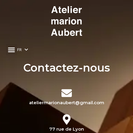
FR
EN
Contactez-nous
ateliermarionaubert@gmail.com
77 rue de Lyon