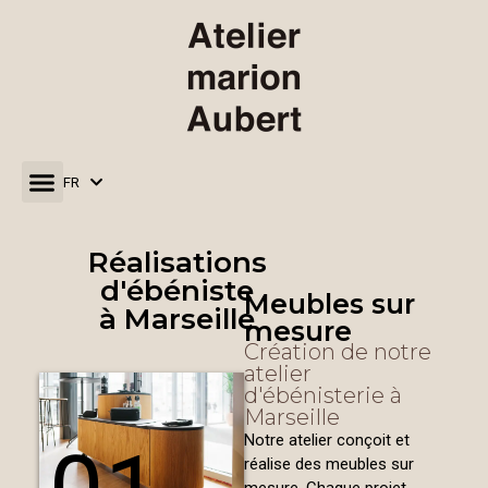
FR
EN
Réalisations
d'ébéniste
Meubles sur
à Marseille
mesure
Création de notre
atelier
d'ébénisterie à
Marseille
Notre atelier conçoit et
réalise des meubles sur