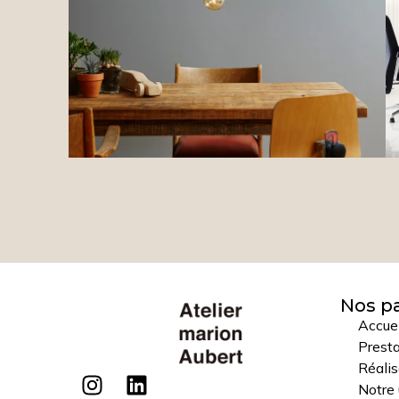
Nos p
Accuei
Prest
Réalis
Notre 